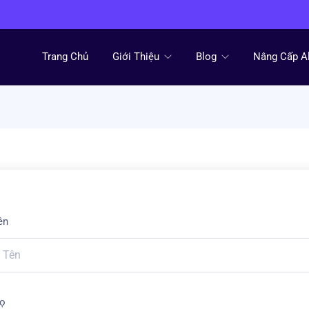
Trang Chủ
Giới Thiệu
Blog
Nâng Cấp Al
ên
ọ