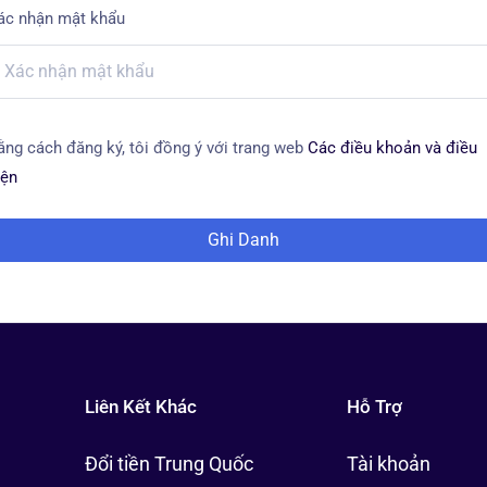
ác nhận mật khẩu
ằng cách đăng ký, tôi đồng ý với trang web
Các điều khoản và điều
iện
Ghi Danh
Liên Kết Khác
Hỗ Trợ
Đổi tiền Trung Quốc
Tài khoản